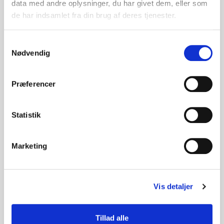
data med andre oplysninger, du har givet dem, eller som
de har indsamlet fra din brug af deres tjenester.
Samtykkevalg
Nødvendig
Præferencer
Statistik
Marketing
Søren Gaarde
Vis detaljer
Søren har gennem de sidste 25 år arbejdet med
økonomi, administration og ledelse i både
Danmark og i udlandet, som CFO,
Tillad alle