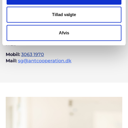
økonomidirektør og eftermarkedsdirektør. Søren
er uddannet revisor (HD-R), og har arbejdet i flere
Tillad valgte
forskellige brancher, herunder 13 år i bilbranchen.
Søren skaber overblik via struktur og procedurer,
og forstår gennem menneskelig forståelse at
Afvis
engagere og motivere mennesker til at nå fælles
mål.
Mobil:
3063 1970
Mail:
sg
@antcooperation.dk