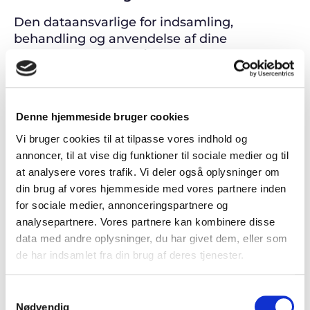
Den dataansvarlige for indsamling,
behandling og anvendelse af dine
personoplysninger på Antcooperation.dk er
Maria Gaarde, Vejlsøvej 51, 8600 Silkeborg.
Denne hjemmeside bruger cookies
Behandlingsgrundlag og formål
Vi bruger cookies til at tilpasse vores indhold og
Dine almindelige kontaktoplysninger som
annoncer, til at vise dig funktioner til sociale medier og til
navn og adresse indhenter vi for at kunne
at analysere vores trafik. Vi deler også oplysninger om
levere det produkt eller den ydelse, som du
din brug af vores hjemmeside med vores partnere inden
har købt hos os. Din e-mailadresse indhenter
for sociale medier, annonceringspartnere og
vi for at kunne sende dig en
analysepartnere. Vores partnere kan kombinere disse
ordrebekræftelse samt en
data med andre oplysninger, du har givet dem, eller som
leveringsbekræftelse.
de har indsamlet fra din brug af deres tjenester.
Dine oplysninger (undtagen din e-
mailadresse, hvis du har givet samtykke til
Samtykkevalg
Nødvendig